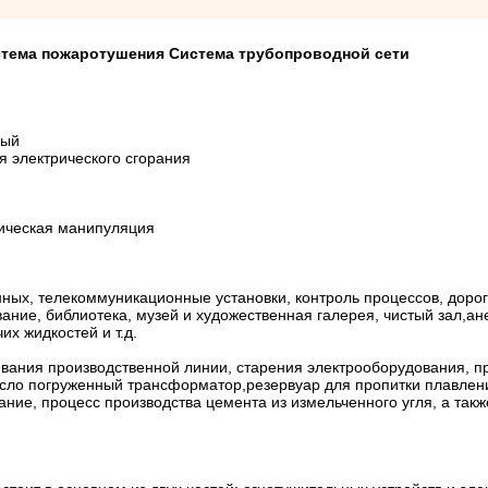
истема пожаротушения Система трубопроводной сети
ный
я электрического сгорания
ическая манипуляция
ных, телекоммуникационные установки, контроль процессов, доро
ие, библиотека, музей и художественная галерея, чистый зал,ан
х жидкостей и т.д.
ливания производственной линии, старения электрооборудования, п
сло погруженный трансформатор,резервуар для пропитки плавлен
ание, процесс производства цемента из измельченного угля, а так