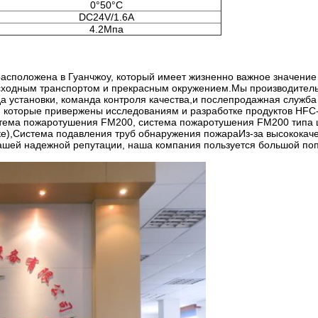
0°50°C
DC24V/1.6A
4.2Мпа
 расположена в Гуанчжоу, который имеет жизненно важное значение
сходным транспортом и прекрасным окружением.Мы производитель
а установки, команда контроля качества,и послепродажная служб
, которые привержены исследованиям и разработке продуктов HFC
стема пожаротушения FM200, система пожаротушения FM200 типа
ке),Система подавления труб обнаружения пожараИз-за высококач
 нашей надежной репутации, наша компания пользуется большой по