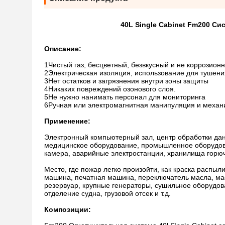
40L Single Cabinet Fm200 С
Описание:
1Чистый газ, бесцветный, безвкусный и не коррозион
2Электрическая изоляция, использование для тушени
3Нет остатков и загрязнения внутри зоны защиты
4Никаких повреждений озонового слоя.
5Не нужно нанимать персонал для мониторинга
6Ручная или электромагнитная манипуляция и механ
Применение:
Электронный компьютерный зал, центр обработки дан
медицинское оборудование, промышленное оборудован
камера, аварийные электростанции, хранилища горючи
Место, где пожар легко произойти, как краска распы
машина, печатная машина, переключатель масла, ма
резервуар, крупные генераторы, сушильное оборудов
отделение судна, грузовой отсек и т.д.
Композиции: