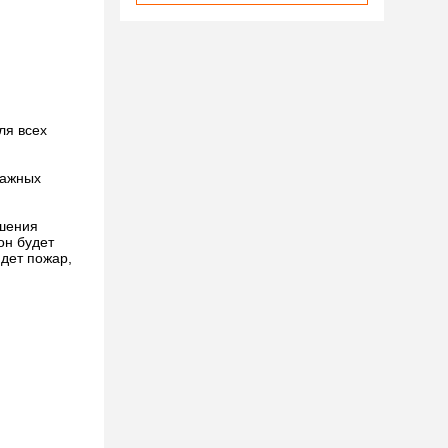
ля всех
важных
ушения
он будет
йдет пожар,