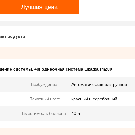
Лучшая цена
ие продукта
шение системы
,
40l одиночная система шкафа fm200
Возбуждение:
Автоматический или ручной
Печатный цвет:
красный и серебряный
Вместимость баллона:
40 л