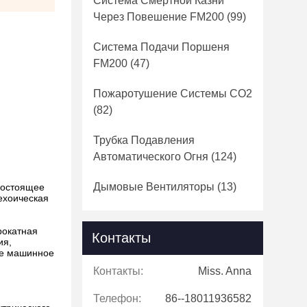
Система Смертной Казни
Через Повешение FM200
(99)
Система Подачи Поршеня
FM200
(47)
Пожаротушение Системы СО2
(82)
Трубка Подавления
Автоматического Огня
(124)
Дымовые Вентиляторы
(13)
гостоящее
ехоическая
рокатная
Контакты
ия,
же машинное
Контакты:
Miss. Anna
Телефон:
86--18011936582