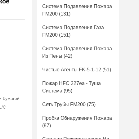
кое
Система Подавления Пожара
FM200
(131)
Система Подавления Газа
FM200
(151)
Система Подавления Пожара
Из Пены
(42)
Чистые Агенты FK-5-1-12
(51)
Пожар HFC 227ea - Туша
Система
(95)
и бумагой
Сеть Трубы FM200
(75)
L/C
Пробка Обнаружения Пожара
(87)