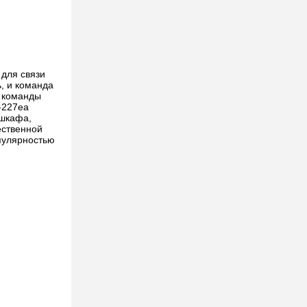
 для связи
, и команда
а команды
-227ea
 шкафа,
ественной
пулярностью