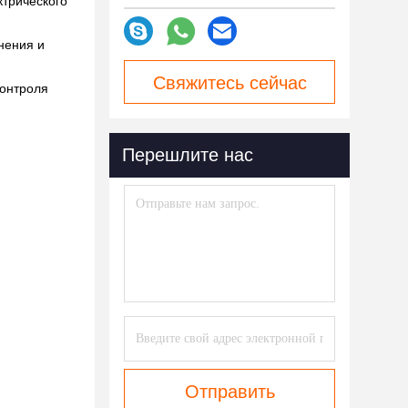
ктрического
нения и
Свяжитесь сейчас
контроля
Перешлите нас
Отправить