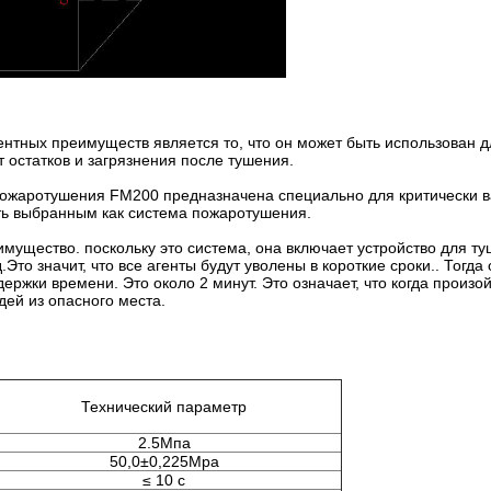
тентных преимуществ является то, что он может быть использован д
 остатков и загрязнения после тушения.
 пожаротушения FM200 предназначена специально для критически 
ть выбранным как система пожаротушения.
имущество. поскольку это система, она включает устройство для т
Это значит, что все агенты будут уволены в короткие сроки.. Тогда 
ержки времени. Это около 2 минут. Это означает, что когда произо
дей из опасного места.
Технический параметр
2.5Мпа
50,0±0,225Mpa
≤ 10 с