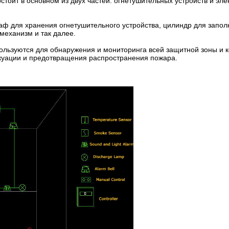
стоит в основном из двух частей: огнетушительных устройств и эле
каф для хранения огнетушительного устройства, цилиндр для запол
механизм и так далее.
пользуются для обнаружения и мониторинга всей защитной зоны и 
акуации и предотвращения распространения пожара.