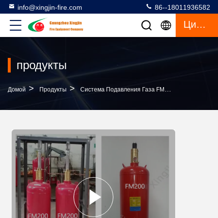
info@xingjin-fire.com
86--18011936582
Цитата
продукты
>
>
>
Домой
Продукты
Система Подавления Газа FM200
Отсутств