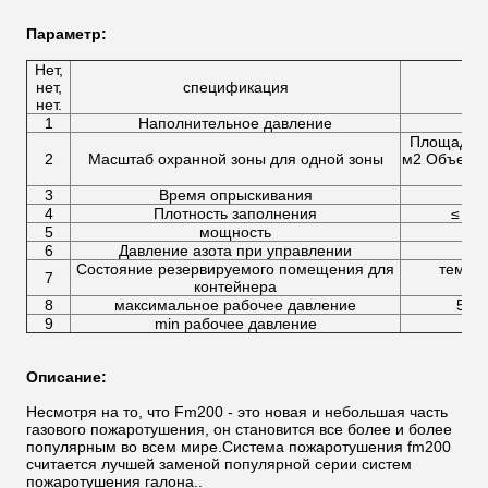
П
араметр
:
Нет,
нет,
спецификация
нет.
1
Наполнительное давление
4.
Площадь: 
2
Масштаб охранной зоны для одной зоны
м2 Объем: 
3
Время опрыскивания
4
Плотность заполнения
≤ 950
5
мощность
6
Давление азота при управлении
Состояние резервируемого помещения для
темпер
7
контейнера
8
максимальное рабочее давление
50,
9
min рабочее давление
4.
Описание:
Несмотря на то, что Fm200 - это новая и небольшая часть
газового пожаротушения, он становится все более и более
популярным во всем мире.Система пожаротушения fm200
считается лучшей заменой популярной серии систем
пожаротушения галона..