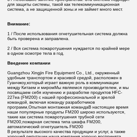
для защиты системы, такой как телекоммуникационная
система, а не защищенной зоны.и не займет много мест.
Внимание:
1 / После использования огнетушительная система должна
быть проверена и заправлена.
2 / Вся система пожаротушения нуждается по крайней мере
в одном осмотре тела в год.
Введение компании
Guangzhou Xingjin Fire Equipment Co., Ltd., окруженный
удобным транспортом и красивой средой, расположен в
Гуанчжоу,который играет важную роль в коммуникации
между Китаем и миромМы являемся производителем, и мы
посвящаем себя изучению и разработке продуктов HFC-
227ea (FM200) с нашей профессиональной и зрелой
командой, включая команду разработчиков
программ,Опытная монтажная командаВ настоящее время
наши популярные продукты FM200 широко используются,
такие как система пожаротушения трубной сети
FM200,пожарная система типа шкафа FM200,
автоматический огнетушитель FM200
В результате высокого качества продукции и услуг, а также
хорошей репутации,наша компания хорошо воспринята