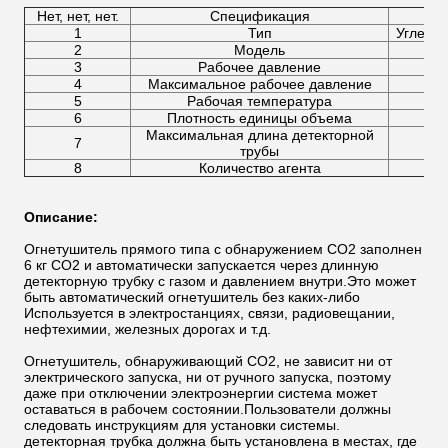
Нет, нет, нет.
Спецификация
Т
1
Тип
Углекис
2
Модель
3
Рабочее давление
4
Максимальное рабочее давление
5
Рабочая температура
6
Плотность единицы объема
Максимальная длина детекторной
7
трубы
8
Количество агента
Описание:
Огнетушитель прямого типа с обнаружением CO2 заполнен
6 кг CO2 и автоматически запускается через длинную
детекторную трубку с газом и давлением внутри.Это может
быть автоматический огнетушитель без каких-либо
Используется в электростанциях, связи, радиовещании,
нефтехимии, железных дорогах и т.д.
Огнетушитель, обнаруживающий CO2, не зависит ни от
электрического запуска, ни от ручного запуска, поэтому
даже при отключении электроэнергии система может
оставаться в рабочем состоянии.Пользователи должны
следовать инструкциям для установки системы.
детекторная трубка должна быть установлена в местах, где