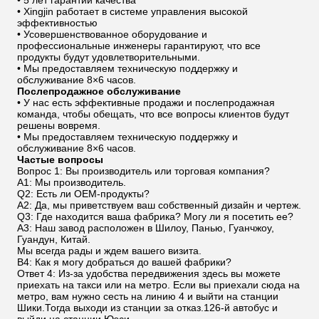
• Xingjin работает в системе управления высокой
эффективностью
• Усовершенствованное оборудование и
профессиональные инженеры гарантируют, что все
продукты будут удовлетворительными.
• Мы предоставляем техническую поддержку и
обслуживание 8×6 часов.
Послепродажное обслуживание
• У нас есть эффективные продажи и послепродажная
команда, чтобы обещать, что все вопросы клиентов будут
решены вовремя.
• Мы предоставляем техническую поддержку и
обслуживание 8×6 часов.
Частые вопросы
Вопрос 1: Вы производитель или торговая компания?
A1: Мы производитель.
Q2: Есть ли OEM-продукты?
A2: Да, мы приветствуем ваш собственный дизайн и чертеж.
Q3: Где находится ваша фабрика? Могу ли я посетить ее?
A3: Наш завод расположен в Шилоу, Панью, Гуанчжоу,
Гуандун, Китай.
Мы всегда рады и ждем вашего визита.
В4: Как я могу добраться до вашей фабрики?
Ответ 4: Из-за удобства передвижения здесь вы можете
приехать на такси или на метро. Если вы приехали сюда на
метро, вам нужно сесть на линию 4 и выйти на станции
Шики.Тогда выходи из станции за отказ.126-й автобус и
выйди на станции Юэси.