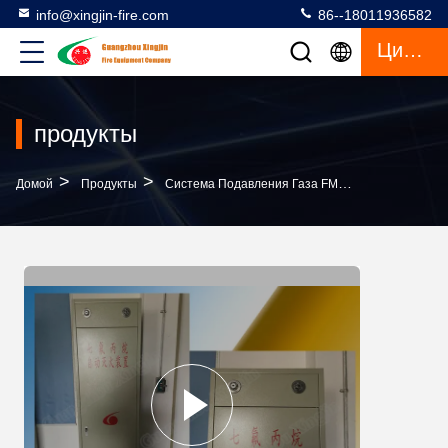
info@xingjin-fire.com
86--18011936582
Цитата
продукты
>
>
>
Домой
Продукты
Система Подавления Газа FM200
40l Сист