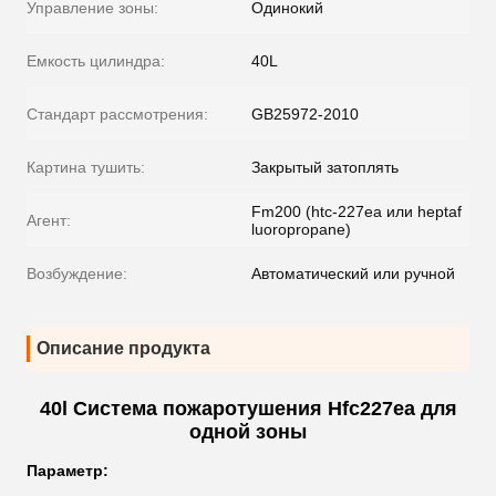
Управление зоны:
Одинокий
Емкость цилиндра:
40L
Стандарт рассмотрения:
GB25972-2010
Картина тушить:
Закрытый затоплять
Fm200 (htc-227ea или heptaf
Агент:
luoropropane)
Возбуждение:
Автоматический или ручной
Описание продукта
40l Система пожаротушения Hfc227ea для
одной зоны
Параметр
: