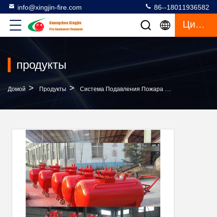
info@xingjin-fire.com
86--18011936582
Цитата
продукты
>
>
>
Домой
Продукты
Система Подавления Пожара Из Пены
Сист