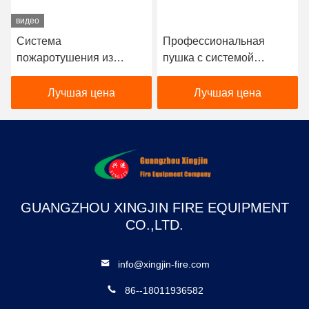
видео
Система
Профессиональная
пожаротушения из
пушка с системой
пенопласта из
подавления огня из
углеродистой стали с
пены с скоростью потока
Лучшая цена
Лучшая цена
пропорциональной
20-64L / S,
пеной 3%-6% и емкостью
максимальной
резервуара 500-15000 л
дальностью 45-70M и
конструкцией из
нержавеющей стали
GUANGZHOU XINGJIN FIRE EQUIPMENT
CO.,LTD.
info@xingjin-fire.com
86--18011936582