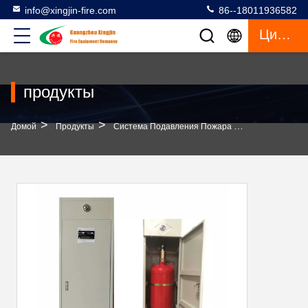
info@xingjin-fire.com
86--18011936582
Цитата
продукты
>
>
>
Домой
Продукты
Система Подавления Пожара FM200
Высок