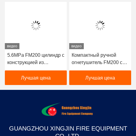
видео
видео
5.6MPa FM200 цилиндр с
Компактный ручной
конструкцией из
огнетушитель FM200 с
бесшовной стали для
объемом заполнения 4
быстрого разряда
кг и временем разряда ≤
Лучшая цена
Лучшая цена
пожаротушения
10 с для быстрого
пожаротушения с
помощью чистых
средств
GUANGZHOU XINGJIN FIRE EQUIPMENT