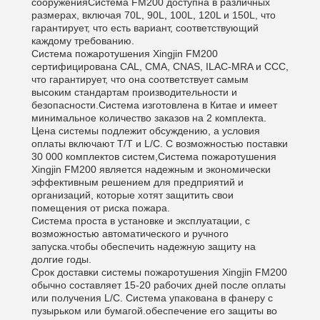
сооруженияСистема FM200 доступна в различных
размерах, включая 70L, 90L, 100L, 120L и 150L, что
гарантирует, что есть вариант, соответствующий
каждому требованию.
Система пожаротушения Xingjin FM200
сертифицирована CAL, CMA, CNAS, ILAC-MRA и CCC,
что гарантирует, что она соответствует самым
высоким стандартам производительности и
безопасности.Система изготовлена в Китае и имеет
минимальное количество заказов на 2 комплекта.
Цена системы подлежит обсуждению, а условия
оплаты включают T/T и L/C. С возможностью поставки
30 000 комплектов систем,Система пожаротушения
Xingjin FM200 является надежным и экономически
эффективным решением для предприятий и
организаций, которые хотят защитить свои
помещения от риска пожара.
Система проста в установке и эксплуатации, с
возможностью автоматического и ручного
запуска.чтобы обеспечить надежную защиту на
долгие годы.
Срок доставки системы пожаротушения Xingjin FM200
обычно составляет 15-20 рабочих дней после оплаты
или получения L/C. Система упакована в фанеру с
пузырьком или бумагой.обеспечение его защиты во