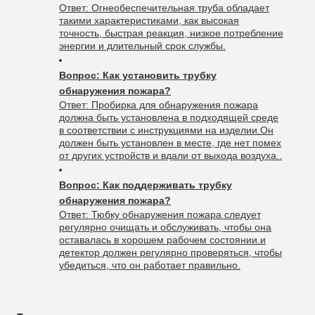
Ответ: Огнеобеспечительная труба обладает
такими характеристиками, как высокая
точность, быстрая реакция, низкое потребление
энергии и длительный срок службы.
Вопрос: Как установить трубку
обнаружения пожара?
Ответ: Пробирка для обнаружения пожара
должна быть установлена в подходящей среде
в соответствии с инструкциями на изделии.Он
должен быть установлен в месте, где нет помех
от других устройств и вдали от выхода воздуха..
Вопрос: Как поддерживать трубку
обнаружения пожара?
Ответ: Тюбку обнаружения пожара следует
регулярно очищать и обслуживать, чтобы она
оставалась в хорошем рабочем состоянии.и
детектор должен регулярно проверяться, чтобы
убедиться, что он работает правильно.