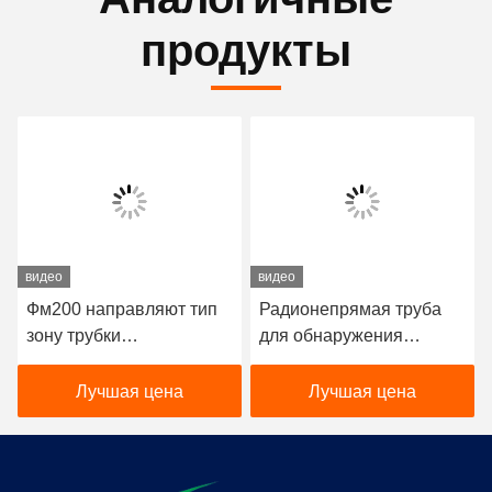
продукты
видео
видео
Фм200 направляют тип
Радионепрямая труба
зону трубки
для обнаружения
обнаружения огня
пожара CO2 Рабочее
одиночную для комнаты/
давление 5,7 МПа
Лучшая цена
Лучшая цена
центра данных сервера
Высокое качество
Дешевая цена