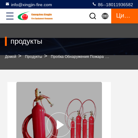
info@xingjin-fire.com
86--18011936582
Цитата
продукты
>
>
>
Домой
Продукты
Пробка Обнаружения Пожара
Алюминиевая 