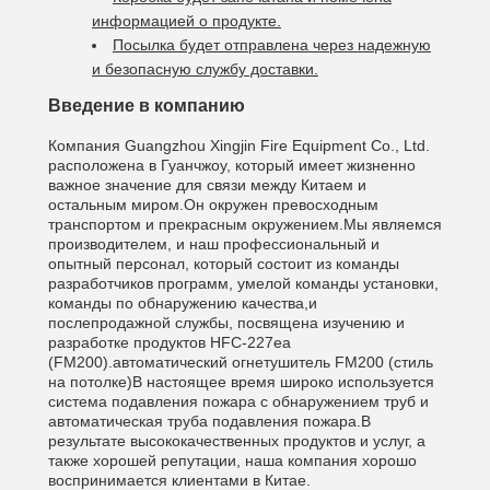
информацией о продукте.
Посылка будет отправлена через надежную
и безопасную службу доставки.
Введение в компанию
Компания Guangzhou Xingjin Fire Equipment Co., Ltd.
расположена в Гуанчжоу, который имеет жизненно
важное значение для связи между Китаем и
остальным миром.Он окружен превосходным
транспортом и прекрасным окружением.Мы являемся
производителем, и наш профессиональный и
опытный персонал, который состоит из команды
разработчиков программ, умелой команды установки,
команды по обнаружению качества,и
послепродажной службы, посвящена изучению и
разработке продуктов HFC-227ea
(FM200).автоматический огнетушитель FM200 (стиль
на потолке)В настоящее время широко используется
система подавления пожара с обнаружением труб и
автоматическая труба подавления пожара.В
результате высококачественных продуктов и услуг, а
также хорошей репутации, наша компания хорошо
воспринимается клиентами в Китае.