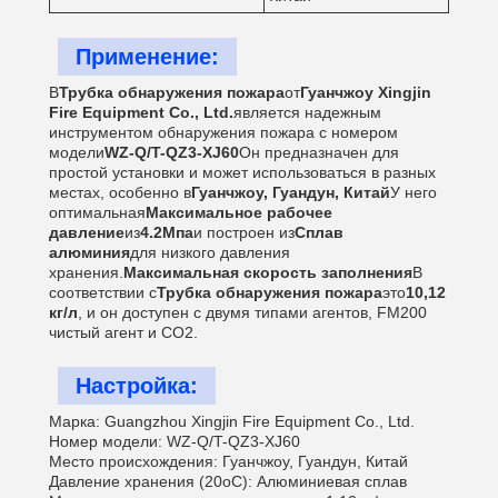
Применение:
В
Трубка обнаружения пожара
от
Гуанчжоу Xingjin
Fire Equipment Co., Ltd.
является надежным
инструментом обнаружения пожара с номером
модели
WZ-Q/T-QZ3-XJ60
Он предназначен для
простой установки и может использоваться в разных
местах, особенно в
Гуанчжоу, Гуандун, Китай
У него
оптимальная
Максимальное рабочее
давление
из
4.2Мпа
и построен из
Сплав
алюминия
для низкого давления
хранения.
Максимальная скорость заполнения
В
соответствии с
Трубка обнаружения пожара
это
10,12
кг/л
, и он доступен с двумя типами агентов, FM200
чистый агент и CO2.
Настройка:
Марка: Guangzhou Xingjin Fire Equipment Co., Ltd.
Номер модели: WZ-Q/T-QZ3-XJ60
Место происхождения: Гуанчжоу, Гуандун, Китай
Давление хранения (20oC): Алюминиевая сплав