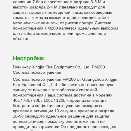
давлении 7 бар с расстоянием разряда 3-6 М и
высотой разряда 2-4 М.Идеально подходит для
защиты закрытых помещений, таких как серверные
комнаты, комнаты коммутаторов, электрические и
механические комнаты, от рисков пожара.Система
пожаротушения FM200 является идеальным выбором
для любого коммерческого или промышленного
объекта.
Настройка:
Гуанчжоу Xingjin Fire Equipment Co., Ltd. FM200
Система пожаротушения
Система пожаротушения FM200 от Guangzhou Xingjin
Fire Equipment Co., Ltd. обеспечивает проверенную
защиту от пожара с газообразной системой
пожаротушения.Наша система доступна в моделях
40L / 70L / 90L / 100L / 120L и предназначена для
быстрого и эффективного тушения пожаров со
временем активации 10 секунд и временем разряда
10-90 секундЭто идеальное решение для защиты
ценных активов, поскольку оно нетоксично и не
проводит электричество.Он предлагает превосходное