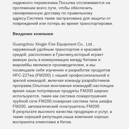
надежного перевозчика.Посылка отслеживается на
протяжении всего пути, чтобы обеспечить
своевременную доставку по правильному
адресу.Система также застрахована для защиты от
повреждений или потерь во время транспортировки.
Введение компании
Guangzhou Xingjin Fire Equipment Co., Ltd.,
окруженный удобным транспортом и красивой
средой, расположен в Гуанчжоу,который играет
важную роль в коммуникации между Китаем и
миромМы являемся производителем, и мы
посвящаем себя изучению и разработке продуктов
HFC-227ea (FM200) с нашей профессиональной и
зрелой командой, включая команду разработчиков
программ,Опытная монтажная командаВ настоящее
время наши популярные продукты FM200 широко
используются, такие как система пожаротушения
трубной сети FM200,пожарная система типа шкафа
FM200, автоматический огнетушитель FM200
В результате высокого качества продукции и услуг, а
также хорошей репутации,наша компания хорошо
воспринята клиентами в Китае.