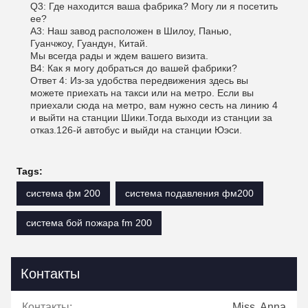
Q3: Где находится ваша фабрика? Могу ли я посетить
ее?
A3: Наш завод расположен в Шилоу, Панью,
Гуанчжоу, Гуандун, Китай.
Мы всегда рады и ждем вашего визита.
В4: Как я могу добраться до вашей фабрики?
Ответ 4: Из-за удобства передвижения здесь вы
можете приехать на такси или на метро. Если вы
приехали сюда на метро, вам нужно сесть на линию 4
и выйти на станции Шики.Тогда выходи из станции за
отказ.126-й автобус и выйди на станции Юэси.
Tags:
система фм 200
система подавления фм200
система бой пожара fm 200
Контакты
Контакты:
Miss. Anna