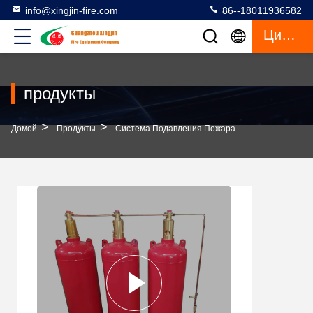
info@xingjin-fire.com
86--18011936582
Цитата
продукты
>
>
>
Домой
Продукты
Система Подавления Пожара FM200
Систе