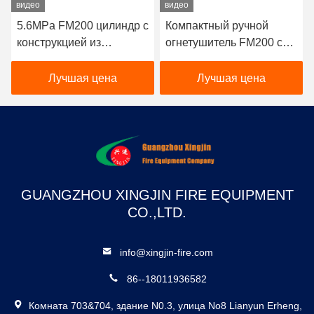
видео
видео
5.6MPa FM200 цилиндр с
Компактный ручной
конструкцией из
огнетушитель FM200 с
бесшовной стали для
объемом заполнения 4
быстрого разряда
кг и временем разряда ≤
Лучшая цена
Лучшая цена
пожаротушения
10 с для быстрого
пожаротушения с
помощью чистых
средств
GUANGZHOU XINGJIN FIRE EQUIPMENT
CO.,LTD.
info@xingjin-fire.com
86--18011936582
Комната 703&704, здание N0.3, улица No8 Lianyun Erheng,