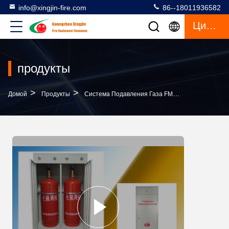
info@xingjin-fire.com
86--18011936582
Цитата
продукты
>
>
>
Домой
Продукты
Система Подавления Газа FM200
Огонь Шка