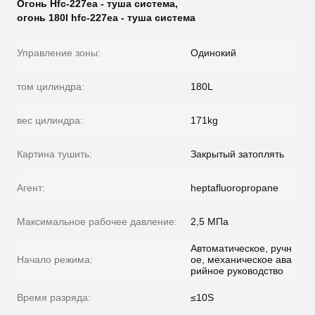
Огонь Hfc-227ea - туша система
,
огонь 180l hfc-227ea - туша система
Управление зоны:
Одинокий
том цилиндра:
180L
вес цилиндра:
171kg
Картина тушить:
Закрытый затоплять
Агент:
heptafluoropropane
Максимальное рабочее давление:
2,5 МПа
Автоматическое, ручн
Начало режима:
ое, механическое ава
рийное руководство
Время разряда:
≤10S