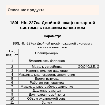
Описание продукта
180L Hfc-227ea Двойной шкаф пожарной
системы с высоким качеством
Параметр
:
180L Hfc-227ea Двойной шкаф пожарной системы с
высоким качеством
Нет,
Спецификации
нет, нет.
1
Вместимость баллонов
2
Модель устройства
GQQ40/2.5, GQQ7
3
Наполнительное давление
4
Максимальная скорость заполнения
5
Время выпуска
6
Рабочая температура
7
Максимальное рабочее давление
8
Давление разряда
9
Доля охраняемой зоны
10
Объем охраняемой зоны
11
Запуск