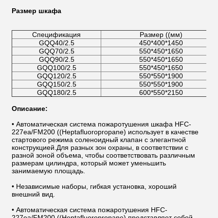
Размер шкафа
Спецификация
Размер ((мм)
GQQ40/2.5
450*400*1450
GQQ70/2.5
550*450*1650
GQQ90/2.5
550*450*1650
GQQ100/2.5
550*450*1650
GQQ120/2.5
550*550*1900
GQQ150/2.5
550*550*1900
GQQ180/2.5
600*550*2150
Описание:
• Автоматическая система пожаротушения шкафа HFC-
227ea/FM200 ((Heptafluoropropane) использует в качестве
стартового режима соленоидный клапан с элегантной
конструкцией.Для разных зон охраны, в соответствии с
разной зоной объема, чтобы соответствовать различным
размерам цилиндра, который может уменьшить
занимаемую площадь.
• Независимые наборы, гибкая установка, хороший
внешний вид.
• Автоматическая система пожаротушения HFC-
227ea/FM200 ((Heptafluoropropane) представляет собой